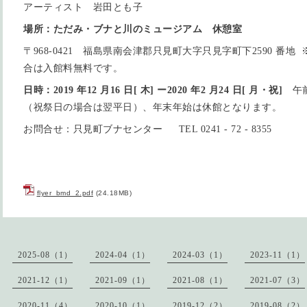
アーティスト
岩田とも子
場所：ただみ・ブナと川のミュージアム 休憩室
〒968-0421 福島県南会津郡只見町大字只見字町下2590 番
合は入館料無料です。
日時：2019 年12 月16 日[ 木] ー2020 年2 月24 日[ 月・祝]
午前
（祝祭日の場合は翌平日）、年末年始は休館となります。
お問合せ：只見町ブナセンター TEL 0241 - 72 - 8355
flyer_bmd_2.pdf
(24.18MB)
2025-08（1）
2024-04（1）
2024-03（1）
2023-11（1）
2021-12（1）
2021-09（1）
2021-08（1）
2021-07（3）
2020-11（4）
2020-10（1）
2019-12（2）
2019-08（2）