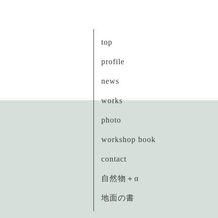
top
profile
news
works
photo
workshop book
contact
自然物＋α
地面の書