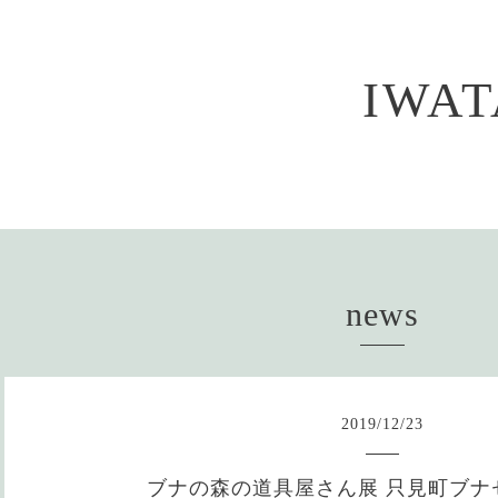
IWA
news
2019
/
12
/
23
ブナの森の道具屋さん展 只見町ブナ